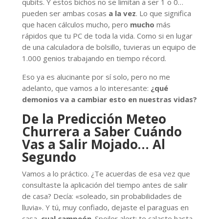
qubits. Y estos bichos no se limitan a ser 1 o 0…
pueden ser ambas cosas
a la vez
. Lo que significa
que hacen cálculos mucho, pero
mucho
más
rápidos que tu PC de toda la vida. Como si en lugar
de una calculadora de bolsillo, tuvieras un equipo de
1.000 genios trabajando en tiempo récord.
Eso ya es alucinante por sí solo, pero no me
adelanto, que vamos a lo interesante:
¿qué
demonios va a cambiar esto en nuestras vidas?
De la Predicción Meteo
Churrera a Saber Cuándo
Vas a Salir Mojado… Al
Segundo
Vamos a lo práctico. ¿Te acuerdas de esa vez que
consultaste la aplicación del tiempo antes de salir
de casa? Decía: «soleado, sin probabilidades de
lluvia». Y tú, muy confiado, dejaste el paraguas en
casa,
cual campeón
. Spoiler alert: te calaste hasta